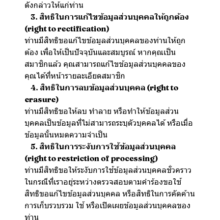
ดังกล่าวให้แก่ท่าน
3. สิทธิในการแก้ไขข้อมูลส่วนบุคคลให้ถูกต้อง
(right to rectification)
ท่านมีสิทธิขอแก้ไขข้อมูลส่วนบุคคลของท่านให้ถูก
ต้อง เพื่อให้เป็นปัจจุบันและสมบูรณ์ หากคุณเป็น
สมาชิกแล้ว คุณสามารถแก้ไขข้อมูลส่วนบุคคลของ
คุณได้ที่หน้ารายละเอียดสมาชิก
4. สิทธิในการลบข้อมูลส่วนบุคคล (right to
erasure)
ท่านมีสิทธิขอให้ลบ ทำลาย หรือทำให้ข้อมูลส่วน
บุคคลเป็นข้อมูลที่ไม่สามารถระบุตัวบุคคลได้ หรือเมื่อ
ข้อมูลนั้นหมดความจำเป็น
5. สิทธิในการระงับการใช้ข้อมูลส่วนบุคคล
(right to restriction of processing)
ท่านมีสิทธิขอให้ระงับการใช้ข้อมูลส่วนบุคคลชั่วคราว
ในกรณีที่เราอยู่ระหว่างตรวจสอบตามคำร้องขอใช้
สิทธิขอแก้ไขข้อมูลส่วนบุคคล หรือสิทธิในการคัดค้าน
การเก็บรวบรวม ใช้ หรือเปิดเผยข้อมูลส่วนบุคคลของ
ท่าน