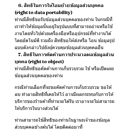
6. สิทธิในการให้โอนย้ายข้อมูลส่วนบุคคล
(right to data portability)
ท่านมีสิทธิขอรับข้อมูลส่วนบุคคลของท่าน ในกรณีที่
เราทำให้ข้อมูลนั้นอยู่ในรูปแบบที่สามารถอ่านหรือใช้
งานโดยทั่วไปด้วยเครื่องมือหรืออุปกรณ์ที่ทำงานได้
โดยอัตโนมัติ รวมถึง สิทธิขอให้ส่งหรือ โอน ข้อมูลรูป
แบบดังกล่าวไปยังผู้ควบคุมข้อมูลส่วนบุคคลอื่น
7. สิทธิในการคัดค้านการประมวลผลข้อมูลส่วน
บุคคล (right to object)
ท่านมีสิทธิขอคัดค้านการเก็บรวบรวม ใช้ หรือเปิดเผย
ข้อมูลส่วนบุคคลของท่าน
กรณีท่านเลือกที่จะขอคัดค้านการเก็บรวบรวม ขอให้
ลบ ทำลายสิทธิที่เคยให้ไว้ อาจมีผลกระทบกับการให้
บริการของร้านค้าที่ท่านจะได้รับ เราอาจจะไม่สามารถ
ให้บริการในบางส่วนได้
ท่านสามารถใช้สิทธิของท่านในฐานะเจ้าของข้อมูล
ส่วนบุคคลข้างต้นได้ โดยติดต่อมาที่