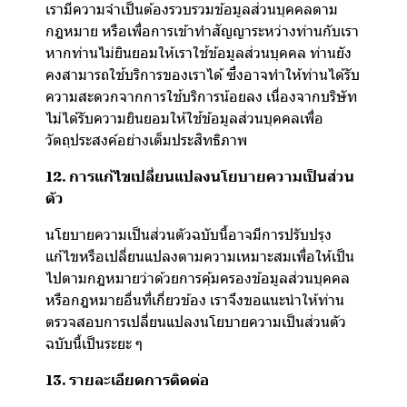
เรามีความจำเป็นต้องรวบรวมข้อมูลส่วนบุคคลตาม
กฎหมาย หรือเพื่อการเข้าทำสัญญาระหว่างท่านกับเรา
หากท่านไม่ยินยอมให้เราใช้ข้อมูลส่วนบุคคล ท่านยัง
คงสามารถใช้บริการของเราได้ ซึ่งอาจทำให้ท่านได้รับ
ความสะดวกจากการใช้บริการน้อยลง เนื่องจากบริษัท
ไม่ได้รับความยินยอมให้ใช้ข้อมูลส่วนบุคคลเพื่อ
วัตถุประสงค์อย่างเต็มประสิทธิภาพ
12. การแก้ไขเปลี่ยนแปลงนโยบายความเป็นส่วน
ตัว
นโยบายความเป็นส่วนตัวฉบับนี้อาจมีการปรับปรุง
แก้ไขหรือเปลี่ยนแปลงตามความเหมาะสมเพื่อให้เป็น
ไปตามกฎหมายว่าด้วยการคุ้มครองข้อมูลส่วนบุคคล
หรือกฎหมายอื่นที่เกี่ยวข้อง เราจึงขอแนะนำให้ท่าน
ตรวจสอบการเปลี่ยนแปลงนโยบายความเป็นส่วนตัว
ฉบับนี้เป็นระยะ ๆ
13. รายละเอียดการติดต่อ