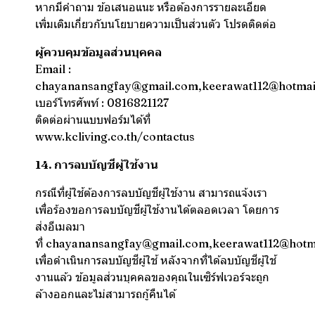
หากมีคำถาม ข้อเสนอแนะ หรือต้องการรายละเอียด
เพิ่มเติมเกี่ยวกับนโยบายความเป็นส่วนตัว โปรดติดต่อ
ผู้ควบคุมข้อมูลส่วนบุคคล
Email :
chayanansangfay@gmail.com,keerawat112@hotmai
เบอร์โทรศัพท์ : 0816821127
ติดต่อผ่านแบบฟอร์มได้ที่
www.kcliving.co.th/contactus
14. การลบบัญชีผู้ใช้งาน
กรณีที่ผู้ใช้ต้องการลบบัญชีผู้ใช้งาน สามารถแจ้งเรา
เพื่อร้องขอการลบบัญชีผู้ใช้งานได้ตลอดเวลา โดยการ
ส่งอีเมลมา
ที่ chayanansangfay@gmail.com,keerawat112@hotm
เพื่อดำเนินการลบบัญชีผู้ใช้ หลังจากที่ได้ลบบัญชีผู้ใช้
งานแล้ว ข้อมูลส่วนบุคคลของคุณในเซิร์ฟเวอร์จะถูก
ล้างออกและไม่สามารถกู้คืนได้