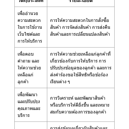
วัตถุประสงค์
รายละเอียด
เพื่ออำนวย
ความสะดวก
การให้ความสะดวกในการสั่งซื้อ
ในการใช้งาน
สินค้า การจัดส่งสินค้า การส่งคืน
เว็บไซต์และ
สินค้าและการเปลี่ยนแปลงสินค้า
การให้บริการ
เพื่อตอบ
การให้ความช่วยเหลือแก่ลูกค้าที่
คำถาม และ
เกี่ยวข้องกับการให้บริการ การ
ให้ความช่วย
ปรับปรุงข้อมูลของลูกค้า และการ
เหลือแก่
ส่งคำร้องขอใช้สิทธิหรือข้อร้อง
ลูกค้า
เรียนต่าง ๆ
เพื่อพัฒนา
การวิเคราะห์ และพัฒนาสินค้า
และปรับปรุง
หรือบริการให้ดียิ่งขึ้น และเหมาะ
คุณภาพและ
สมกับความต้องการของลูกค้า
บริการ
การส่งข้อมูลเกี่ยวกับสินค้าและ