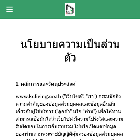
นโยบายความเป็นส่วน
ตัว
1. หลักการและวัตถุประสงค์
www.kcliving.co.th ("เว็บไซต์", "เรา") ตระหนักถึง
ความสำคัญของข้อมูลส่วนบุคคลและข้อมูลอื่นอัน
เกี่ยวกับผู้ใช้บริการ ("ลูกค้า" หรือ "ท่าน") เพื่อให้ท่าน
สามารถเชื่อมั่นได้ว่าเว็บไซต์ มีความโปร่งใสและความ
รับผิดชอบในการเก็บรวบรวม ใช้หรือเปิดเผยข้อมูล
ของท่านตามพระราชบัญญัติคุ้มครองข้อมูลส่วนบุคคล